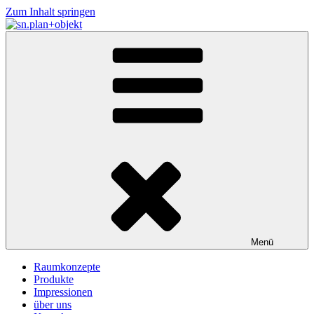
Zum Inhalt springen
sn.plan+objekt
Planung+Design Objekteinrichtungen
Menü
Raumkonzepte
Produkte
Impressionen
über uns